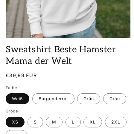
Medien
1
Sweatshirt Beste Hamster
in
Modal
öffnen
Mama der Welt
Normaler
€39,99 EUR
Preis
Farbe
Weiß
Burgunderrot
Grün
Grau
Größe
XS
S
M
L
XL
2XL