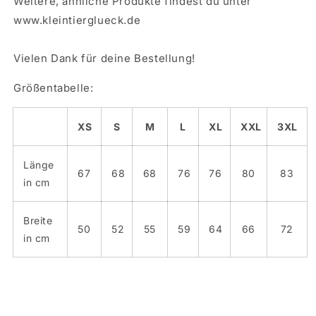
Weitere, ähnliche Produkte findest du unter
www.kleintierglueck.de
Vielen Dank für deine Bestellung!
Größentabelle:
XS
S
M
L
XL
XXL
3XL
Länge
67
68
68
76
76
80
83
in cm
Breite
50
52
55
59
64
66
72
in cm