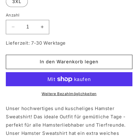
3XL
Anzahl
Verringere
Erhöhe
die
die
Menge
Menge
Lieferzeit: 7-30 Werktage
für
für
Sweatshirt
Sweatshirt
Beste
Beste
In den Warenkorb legen
Hamster
Hamster
Mama
Mama
der
der
Welt
Welt
Weitere Bezahlmöglichkeiten
Unser hochwertiges und kuscheliges Hamster
Sweatshirt! Das ideale Outfit für gemütliche Tage -
perfekt für alle Hamsterliebhaber und Tierfreunde.
Unser Hamster Sweatshirt hat ein extra weiches